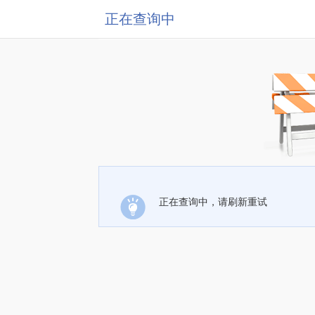
正在查询中
正在查询中，请刷新重试