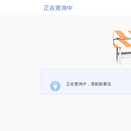
正在查询中
正在查询中，请刷新重试