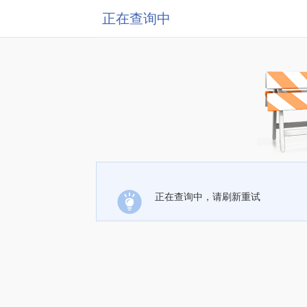
正在查询中
正在查询中，请刷新重试