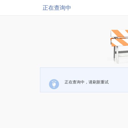
正在查询中
正在查询中，请刷新重试