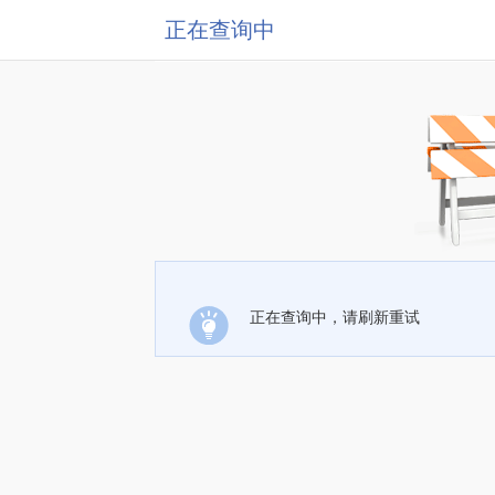
正在查询中
正在查询中，请刷新重试