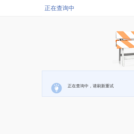
正在查询中
正在查询中，请刷新重试