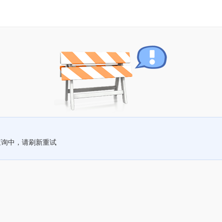
查询中，请刷新重试