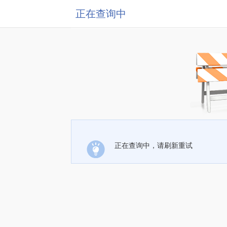
正在查询中
正在查询中，请刷新重试